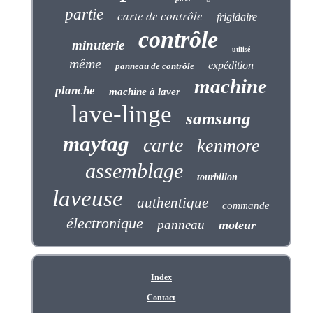
partie
carte de contrôle
frigidaire
contrôle
minuterie
utilisé
même
expédition
panneau de contrôle
machine
planche
machine à laver
lave-linge
samsung
maytag
carte
kenmore
assemblage
tourbillon
laveuse
authentique
commande
électronique
panneau
moteur
Index
Contact