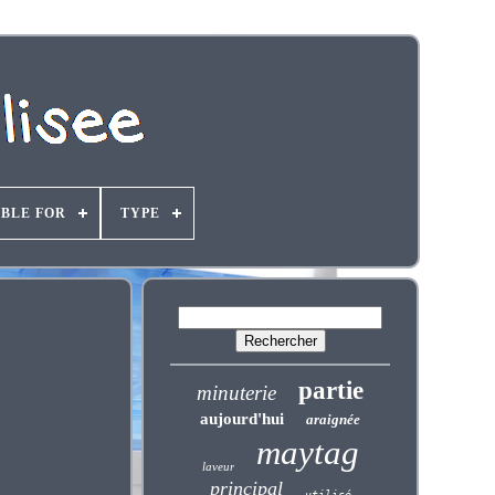
ABLE FOR
TYPE
partie
minuterie
aujourd'hui
araignée
maytag
laveur
principal
utilisé