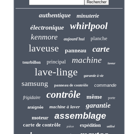
authentique
minuterie
whirlpool
électronique
kenmore
planche
aujourd'hui
laveuse
carte
panneau
machine
principal
tourbillon
laveur
lave-linge
garantie à vie
samsung
commande
panneau de contrôle
contrôle
même
frigidaire
porte
garantie
machine à laver
araignée
assemblage
moteur
carte de contrôle
expédition
pièce
utilisé