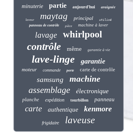
partie
minuterie
aujourd'hui
araignée
maytag
principal
laveur
utilisé
machine à laver
panneau de contrôle
pièce
whirlpool
lavage
contrôle
même
garantie à vie
lave-linge
garantie
moteur
carte de contrôle
commande
porte
machine
samsung
assemblage
électronique
panneau
planche
expédition
tourbillon
carte
kenmore
authentique
laveuse
frigidaire