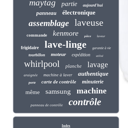
maytag
partie
aujourd'hui
électronique
panneau
laveuse
assemblage
kenmore
commande
pièce
laveur
lave-linge
frigidaire
garantie à vie
moteur
expédition
tourbillon
utilisé
whirlpool
lavage
planche
authentique
machine à laver
araignée
minuterie
carte de contrôle
porte
machine
samsung
même
contrôle
panneau de contrôle
Index