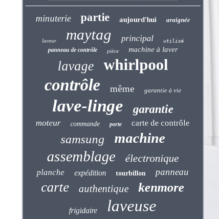
partie
minuterie
aujourd'hui
araignée
maytag
principal
laveur
utilisé
machine à laver
panneau de contrôle
pièce
whirlpool
lavage
contrôle
même
garantie à vie
lave-linge
garantie
moteur
carte de contrôle
commande
porte
machine
samsung
assemblage
électronique
panneau
planche
expédition
tourbillon
carte
kenmore
authentique
laveuse
frigidaire