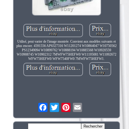
Utilisé, peut varier de l'image montrée. Convient aux modèles suivants et
plus encore. 4591556 AP6327316 W11201274 W10864047 W10750562
PS12349094 W10899762 W10888194 W10885568 W10920559
W10908745 W10902312 7MWFW75HEFW0 W11195081 W11092672
WFW75HEFW0 WFW7540FW0 7MWFW75HEFW1.