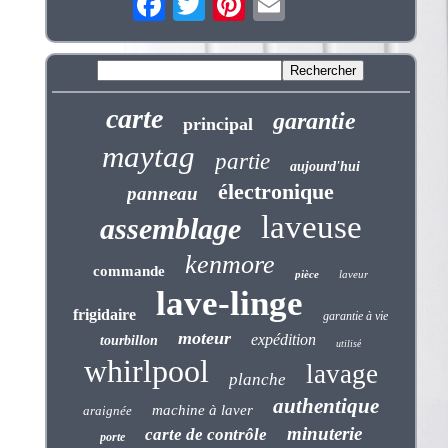
carte
garantie
principal
maytag
partie
aujourd'hui
électronique
panneau
laveuse
assemblage
kenmore
commande
pièce
laveur
lave-linge
frigidaire
garantie à vie
moteur
expédition
tourbillon
utilisé
whirlpool
lavage
planche
authentique
machine à laver
araignée
minuterie
carte de contrôle
porte