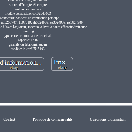
installation: intégrée/intégrée
source d'énergie: électrique
couleur: multicolore
modèle compatible: ebr62545103
 comprend: panneau de commande principal
 ap5255787, 1597019, ah3624989, ea3624989, ps3624989
 à laver l'agitateur, machine à laver à haute efficacité/freineuse
brand: lg
type: carte de commande principale
capacité: 15 lb
garantie du fabricant: aucun
modèle: lg ebr62545103
Contact
Politique de confidentialité
Conditions d'utilisation