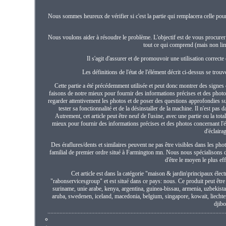
Nous sommes heureux de vérifier si c'est la partie qui remplacera celle pou
Nous voulons aider à résoudre le problème. L'objectif est de vous procurer
tout ce qui comprend (mais non limi
Il s'agit d'assurer et de promouvoir une utilisation correcte 
Les définitions de l'état de l'élément décrit ci-dessus se trouv
Cette partie a été précédemment utilisée et peut donc montrer des signes 
faisons de notre mieux pour fournir des informations précises et des pho
regarder attentivement les photos et de poser des questions approfondies sur l
tester sa fonctionnalité et de la désinstaller de la machine. Il n'est pas
Autrement, cet article peut être neuf de l'usine, avec une partie ou la to
mieux pour fournir des informations précises et des photos concernant l'é
d'éclaira
Des éraflures/dents et similaires peuvent ne pas être visibles dans les p
familial de premier ordre situé à Farmington mn. Nous nous spécialisons dan
d'être le moyen le plus ef
Cet article est dans la catégorie "maison & jardin\principaux él
"rabonservicesgroup" et est situé dans ce pays: nous. Ce produit peut êtr
suriname, unie arabe, kenya, argentina, guinea-bissau, armenia, uzbekistan,
aruba, swedenen, iceland, macedonia, belgium, singapore, kowait, liechtens
djibo
.....................................................................................................................