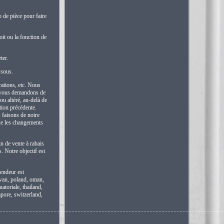
o de pièce pour faire
it ou la fonction de
ter.
ssous.
rations, etc. Nous
us vous demandons de
ou altéré, au-delà de
ation précédente.
s faisons de notre
que les changements
n de vente à rabais
. Notre objectif est
vendeur est
ywan, poland, oman,
atoriale, thailand,
apore, switzerland,
.....................................................................................................................................................