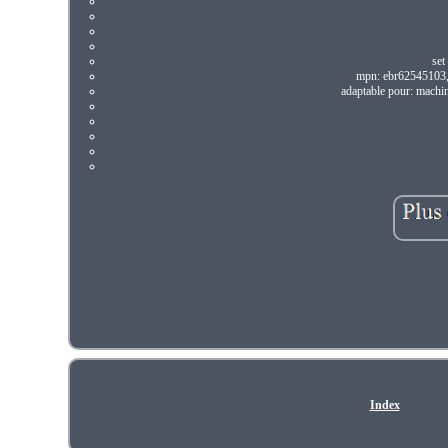
set
mpn: ebr62545103,
adaptable pour: machine
Index