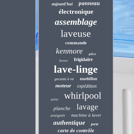
panneau
aujourd'hui
électronique
assemblage
laveuse
commande
kenmore
pièce
frigidaire
laveur
lave-linge
tourbillon
garantie à vie
moteur
expédition
whirlpool
utilisé
lavage
planche
machine à laver
araignée
authentique
porte
carte de contrôle