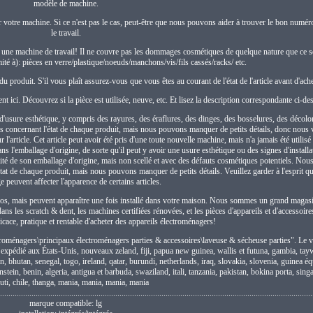
modèle de machine.
r votre machine. Si ce n'est pas le cas, peut-être que nous pouvons aider à trouver le bon numér
le travail.
 une machine de travail! Il ne couvre pas les dommages cosmétiques de quelque nature que ce so
té à): pièces en verre/plastique/noeuds/manchons/vis/fils cassés/racks/ etc.
du produit. S'il vous plaît assurez-vous que vous êtes au courant de l'état de l'article avant d'ache
ent ici. Découvrez si la pièce est utilisée, neuve, etc. Et lisez la description correspondante ci-de
d'usure esthétique, y compris des rayures, des éraflures, des dinges, des bosselures, des décolo
tos concernant l'état de chaque produit, mais nous pouvons manquer de petits détails, donc no
'article. Cet article peut avoir été pris d'une toute nouvelle machine, mais n'a jamais été utilisé 
 dans l'emballage d'origine, de sorte qu'il peut y avoir une usure esthétique ou des signes d'install
talité de son emballage d'origine, mais non scellé et avec des défauts cosmétiques potentiels. Nou
tat de chaque produit, mais nous pouvons manquer de petits détails. Veuillez garder à l'esprit 
ge peuvent affecter l'apparence de certains articles.
hotos, mais peuvent apparaître une fois installé dans votre maison. Nous sommes un grand magasi
s les scratch & dent, les machines certifiées rénovées, et les pièces d'appareils et d'accessoires
ficace, pratique et rentable d'acheter des appareils électroménagers!
ectroménagers\principaux électroménagers parties & accessoires\laveuse & sécheuse parties". Le 
e expédié aux États-Unis, nouveaux zeland, fiji, papua new guinea, wallis et futuna, gambia, ta
 bhutan, senegal, togo, ireland, qatar, burundi, netherlands, iraq, slovakia, slovenia, guinea équ
tein, benin, algeria, antigua et barbuda, swaziland, itali, tanzania, pakistan, bokina porta, sing
uti, chile, thanga, mania, mania, mania, mania
......................................................................................................................................................
marque compatible: lg